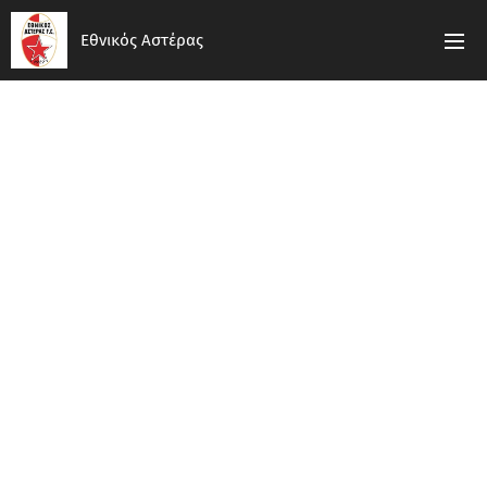
Εθνικός Αστέρας
ΙΣΤΟΡΙΑ
Ο
Εθνικός Αστέρας
είναι
αθηναϊκό αθλητικό σωματείο
της Καισαριανής και ιδρύθηκε
το 1927 από τους πρόσφυγες
της Σμύρνης, προέκυψε από την
συγχώνευση του Εθνικού