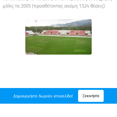
μόλις το 2005 (προσθέτοντας ακόμη 1.524 θέσεις).
© 2016 Γήπεδο Καισαριανής Μιχ. Κρητικόπουλος Καισαριανή, Αθήνα
Ξεκινήστε
Δημιουργήστε δωρεάν ιστοσελίδα!
Υλοποιήθηκε από τη
Webnode