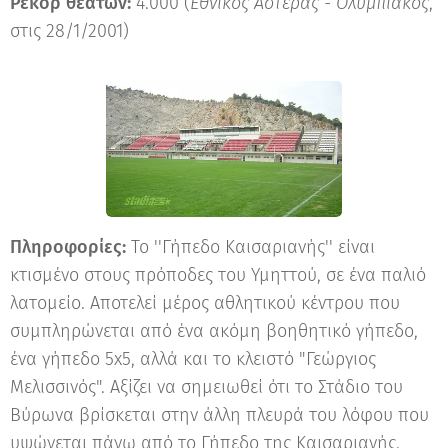
Ρεκόρ θεατών:
4.000 (
Εθνικός Αστέρας - Ολυμπιακός
,
στις 28/1/2001)
Πληροφορίες:
Το ''Γήπεδο Καισαριανής'' είναι
κτισμένο στους πρόποδες του Υμηττού, σε ένα παλιό
λατομείο. Αποτελεί μέρος αθλητικού κέντρου που
συμπληρώνεται από ένα ακόμη βοηθητικό γήπεδο,
ένα γήπεδο 5x5, αλλά και το κλειστό "Γεώργιος
Μελισσινός". Αξίζει να σημειωθεί ότι το Στάδιο του
Βύρωνα βρίσκεται στην άλλη πλευρά του λόφου που
υψώνεται πάνω από το Γήπεδο της Καισαριανής.