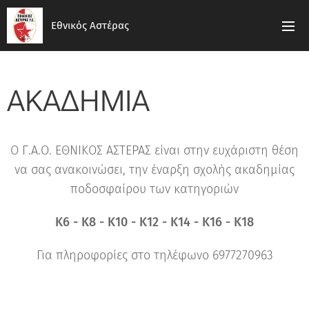
Εθνικός Αστέρας
ΑΚΑΔΗΜΙΑ
Ο Γ.Α.Ο. ΕΘΝΙΚΟΣ ΑΣΤΕΡΑΣ είναι στην ευχάριστη θέση
να σας ανακοινώσει, την έναρξη σχολής ακαδημίας
ποδοσφαίρου των κατηγοριών
Κ6 - Κ8 - Κ10 - Κ12 - Κ14 - Κ16 - Κ18
Για πληροφορίες στο τηλέφωνο 6977270963